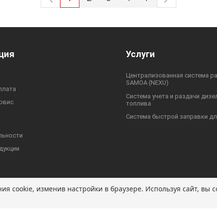
ция
Услуги
Централизованная система р
SAMOA (NEXU)
плата
Система учета и раздачи дизе
ервис
топлива
Система быстрой заправки дл
льности
дукции
ния cookie, изменив настройки в браузере. Используя сайт, вы