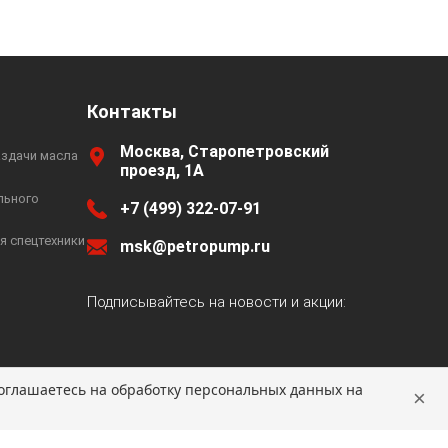
Контакты
Москва, Старопетровский
аздачи масла
проезд, 1А
льного
+7 (499) 322-07-91
я спецтехники
msk@petropump.ru
Подписывайтесь на новости и акции:
 соглашаетесь на обработку персональных данных на
×