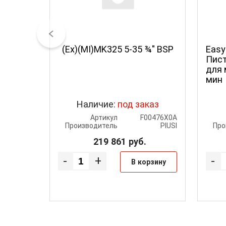
(Ex)(MI)MK325 5-35 ¾" BSP
Easy
Пист
для 
мин
Наличие:
под заказ
Артикул
F00476X0A
Производитель
PIUSI
Про
219 861
руб.
-
+
-
В корзину