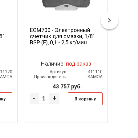
EGM700 - Электронный
K150 AT
8"
счетчик для смазки, 1/8"
разря
BSP (F), 0,1 - 2,5 кг/мин
счетчи
150 л/
Наличие:
под заказ
411120
Артикул
411110
SAMOA
Производитель
SAMOA
Произ
43 757
руб.
-
+
-
ину
В корзину