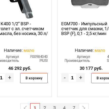
 K400 1/2" BSP -
EGM700 - Импульсный
олет с эл. счетчиком
счетчик для смазки, 1/
масла, без носика, 30 л/
BSP (F), 0,1 - 2,5 кг/мин
Наличие:
мало
Наличие:
мало
Артикул
F00984040
Артикул
изводитель
PIUSI
Производитель
46 292
руб.
30 177
руб.
+
-
+
В корзину
В корз
1
2
3
4
7