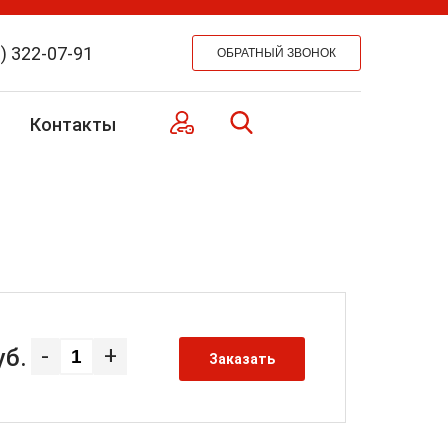
) 322-07-91
Контакты
-
+
уб.
Заказать