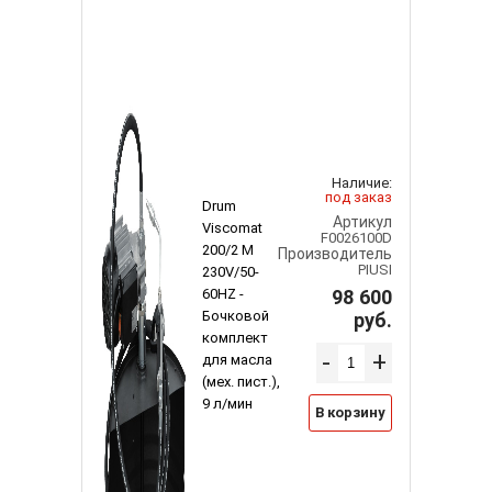
Наличие:
под заказ
Drum
Артикул
Viscomat
F0026100D
200/2 M
Производитель
PIUSI
230V/50-
98 600
60HZ -
Бочковой
руб.
комплект
-
+
для масла
(мех. пист.),
9 л/мин
В корзину