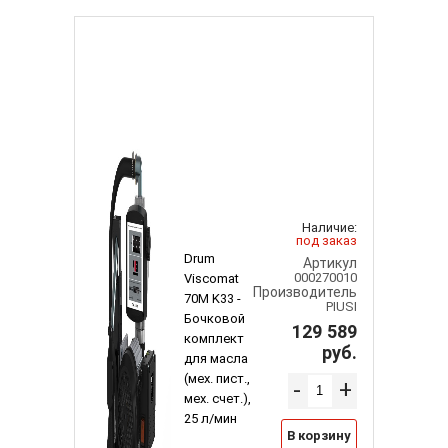
Наличие:
под заказ
Drum
Артикул
000270010
Viscomat
Производитель
70M K33 -
PIUSI
Бочковой
129 589
комплект
руб.
для масла
(мех. пист.,
-
+
мех. счет.),
25 л/мин
В корзину