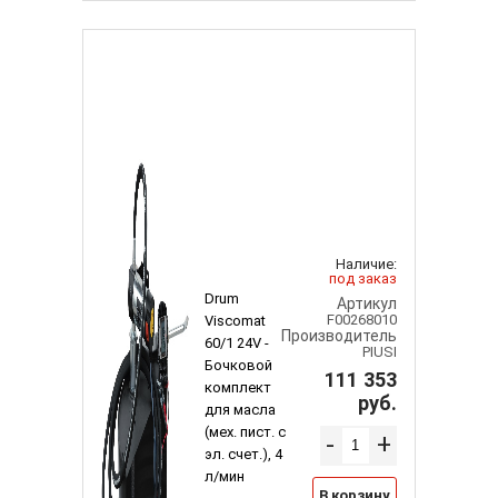
Наличие:
под заказ
Drum
Артикул
F00268010
Viscomat
Производитель
60/1 24V -
PIUSI
Бочковой
111 353
комплект
руб.
для масла
(мех. пист. с
-
+
эл. счет.), 4
л/мин
В корзину