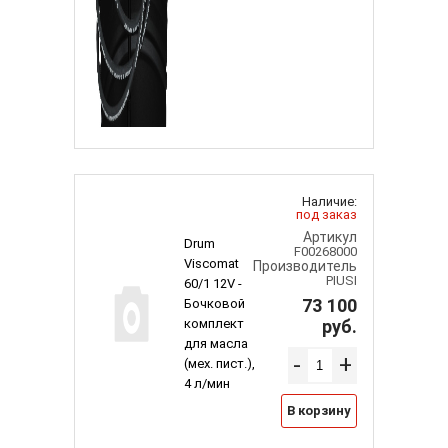
Наличие:
под заказ
Артикул
Drum
F00268000
Viscomat
Производитель
PIUSI
60/1 12V -
73 100
Бочковой
комплект
руб.
для масла
-
+
(мех. пист.),
4 л/мин
В корзину