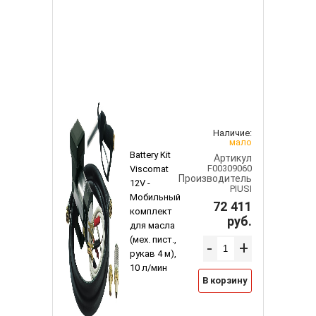
Наличие:
мало
Battery Kit
Артикул
F00309060
Viscomat
Производитель
12V -
PIUSI
Мобильный
72 411
комплект
руб.
для масла
(мех. пист.,
-
+
рукав 4 м),
10 л/мин
В корзину