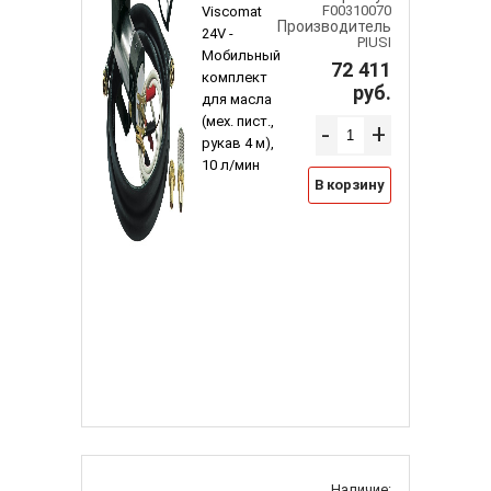
F00310070
Viscomat
Производитель
24V -
PIUSI
Мобильный
72 411
комплект
руб.
для масла
(мех. пист.,
-
+
рукав 4 м),
10 л/мин
В корзину
Наличие: