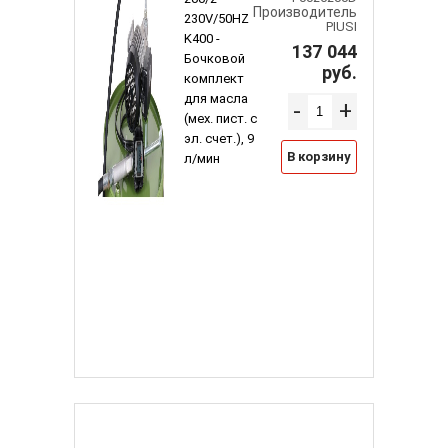
Производитель
230V/50HZ
PIUSI
K400 -
137 044
Бочковой
руб.
комплект
для масла
-
+
(мех. пист. с
эл. счет.), 9
В корзину
л/мин