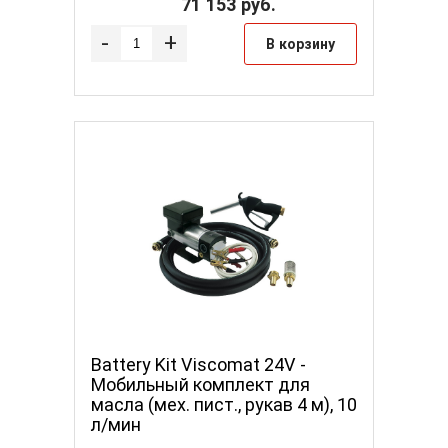
71 153
руб.
-
+
В корзину
Battery Kit Viscomat 24V -
Мобильный комплект для
масла (мех. пист., рукав 4 м), 10
л/мин